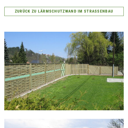
ZURÜCK ZU LÄRM­SCHUTZ­WAND IM STRASSENBAU