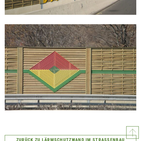
ZURÜCK ZU LÄRM­SCHUTZ­WAND IM STRASSENBAU