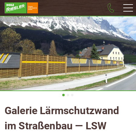
Galerie Lärm­schutz­wand
im Stra­ßen­bau — LSW