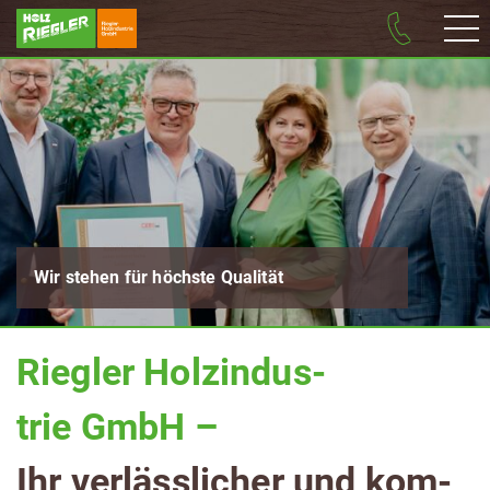
Wir stehen für höchste Qualität
Riegler Holz­in­dus­
trie GmbH –
Ihr ver­läss­li­cher und kom­