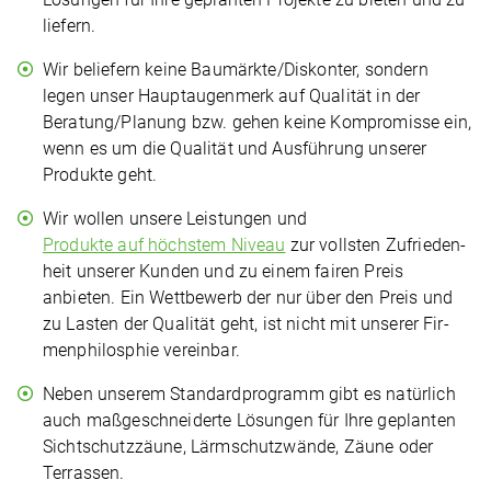
liefern.
Wir beliefern keine Baumärkte/Diskonter, sondern
legen unser Haupt­au­gen­merk auf Qualität in der
Beratung/Planung bzw. gehen keine Kom­pro­mis­se ein,
wenn es um die Qualität und Aus­füh­rung unserer
Produkte geht.
Wir wollen unsere Leis­tun­gen und
Produkte auf höchstem Niveau
zur vollsten Zufrie­den­
heit unserer Kunden und zu einem fairen Preis
anbieten. Ein Wett­be­werb der nur über den Preis und
zu Lasten der Qualität geht, ist nicht mit unserer Fir­
men­phi­los­phie vereinbar.
Neben unserem Stan­dard­pro­gramm gibt es natürlich
auch maß­ge­schnei­der­te Lösungen für Ihre geplanten
Sicht­schutz­zäu­ne, Lärm­schutz­wän­de, Zäune oder
Terrassen.