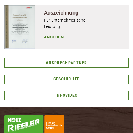
Aus­zeich­nung
Für unternehmerische
Leistung
ANSEHEN
ANSPRECH­PART­NER
GESCHICH­TE
INFOVIDEO