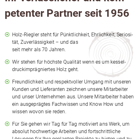
pe­ten­ter Partner seit 1956
Holz-Riegler steht für Pünkt­lich­keit, Ehr­lich­keit, Serio­si­
tät, Zuver­läs­sig­keit – und das
seit mehr als 70 Jahren.
Wir stehen für höchste Qualität wenn es um kes­sel­
druck­im­prä­gnier­tes Holz geht.
Freund­lich­keit und respekt­vol­ler Umgang mit unseren
Kunden und Lie­fe­ran­ten zeichnen unsere Mit­ar­bei­ter
und unser Unter­neh­men aus. Unsere Mit­ar­bei­ter haben
ein aus­ge­präg­tes Fach­wis­sen und Know How und
wissen wovon sie reden.
Für Sie gehen wir Tag für Tag motiviert ans Werk, um
absolut hoch­wer­ti­ge Arbeiten und fort­schritt­li­che
Lösungen für Ihre geplanten Projekte zu bieten und zu