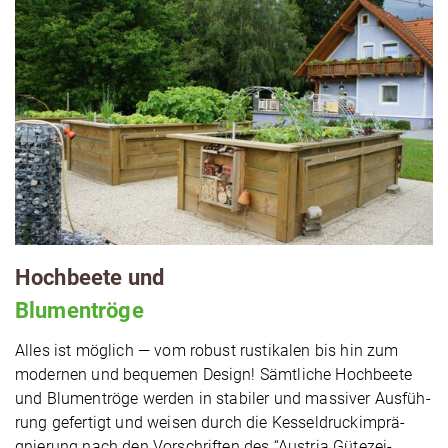
Hochbeete und
Blu­men­trö­ge
Alles ist möglich — vom robust rus­ti­ka­len bis hin zum
modernen und bequemen Design! Sämtliche Hochbeete
und Blu­men­trö­ge werden in stabiler und massiver Aus­füh­
rung gefertigt und weisen durch die Kes­sel­druck­im­prä­
gnie­rung nach den Vor­schrif­ten des “Austria Güte­zei­