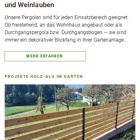
und Wein­lau­ben
Unsere Pergolen sind für jeden Ein­satz­be­reich geeignet.
Ob frei­ste­hend, an das Wohnhaus angebaut oder als
Durch­gang­s­per­go­la bzw. Durch­gangs­bo­gen — sie sind
immer ein deko­ra­ti­ver Blickfang in Ihrer Gartenanlage…
MEHR ERFAHREN
PROJEKTE HOLZ-ALU IM GARTEN