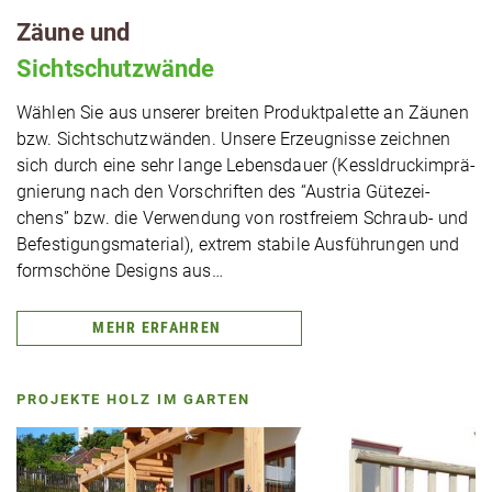
Zäune und
Sicht­schutz­wän­de
Wählen Sie aus unserer breiten Pro­dukt­pa­let­te an Zäunen
bzw. Sicht­schutz­wän­den. Unsere Erzeug­nis­se zeichnen
sich durch eine sehr lange Lebens­dau­er (Kessl­druck­im­prä­
gnie­rung nach den Vor­schrif­ten des “Austria Güte­zei­
chens” bzw. die Ver­wen­dung von rost­frei­em Schraub- und
Befes­ti­gungs­ma­te­ri­al), extrem stabile Aus­füh­run­gen und
form­schö­ne Designs aus…
MEHR ERFAHREN
PROJEKTE HOLZ IM GARTEN