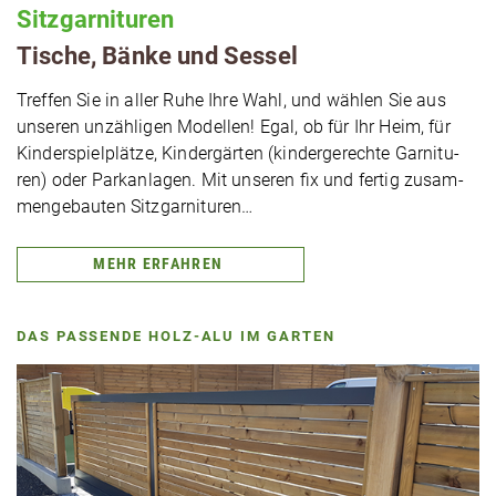
Sitz­gar­ni­tu­ren
Tische, Bänke und Sessel
Treffen Sie in aller Ruhe Ihre Wahl, und wählen Sie aus
unseren unzäh­li­gen Modellen! Egal, ob für Ihr Heim, für
Kin­der­spiel­plät­ze, Kin­der­gär­ten (kin­der­ge­rech­te Gar­ni­tu­
ren) oder Park­an­la­gen. Mit unseren fix und fertig zusam­
men­ge­bau­ten Sitzgarnituren…
MEHR ERFAHREN
DAS PASSENDE HOLZ-ALU IM GARTEN