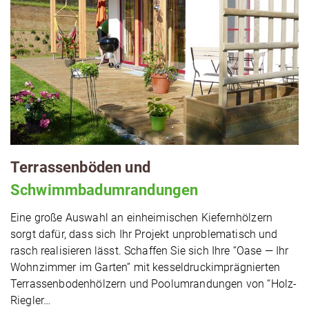
Ter­ras­sen­bö­den und
Schwimmbadumrandungen
Eine große Auswahl an ein­hei­mi­schen Kie­fern­höl­zern
sorgt dafür, dass sich Ihr Projekt unpro­ble­ma­tisch und
rasch rea­li­sie­ren lässt. Schaffen Sie sich Ihre “Oase — Ihr
Wohn­zim­mer im Garten” mit kes­sel­druck­im­prä­gnier­ten
Ter­ras­sen­bo­den­höl­zern und Pool­um­ran­dun­gen von “Holz-
Riegler…