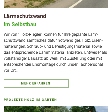
Lärm­schutz­wand
im
Selbstbau
Wir von “Holz-Riegler” können für Ihre geplante Lärm­
schutz­wand sämt­li­ches dafür not­wen­di­ges Holz, Eisen­
hal­te­run­gen, Schraub- und Befes­ti­gungs­ma­te­ri­al sowie
das ent­spre­chen­de Dämm­ma­te­ri­al anbieten. Entweder als
voll­stän­di­ger Bausatz ab Werk, mit Zustel­lung oder mit
ent­spre­chen­der End­mon­ta­ge durch unser Fach­per­so­nal
vor Ort…
MEHR ERFAHREN
PROJEKTE HOLZ IM GARTEN