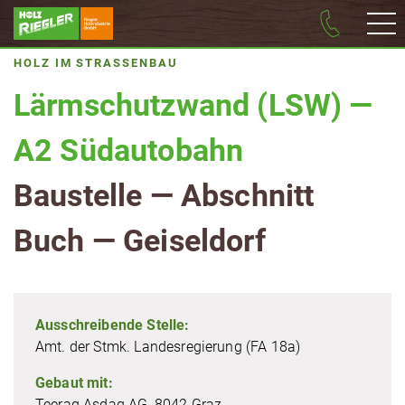
HOLZ IM STRASSENBAU
Lärm­schutz­wand (LSW) —
A2 Südautobahn
Baustelle — Abschnitt
Buch — Geiseldorf
Aus­schrei­ben­de Stelle:
Amt. der Stmk. Lan­des­re­gie­rung (FA 18a)
Gebaut mit:
Teerag Asdag AG, 8042 Graz