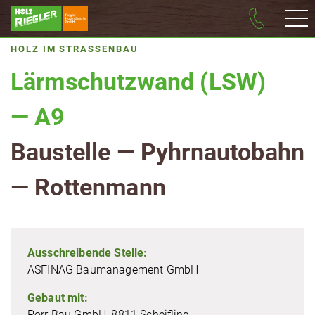
HOLZ IM STRASSENBAU
Lärm­schutz­wand (LSW)
— A9
Baustelle — Pyhrn­au­to­bahn
— Rottenmann
Aus­schrei­ben­de Stelle:
ASFINAG Bau­ma­nage­ment GmbH
Gebaut mit:
Porr Bau GmbH, 8811 Scheifling